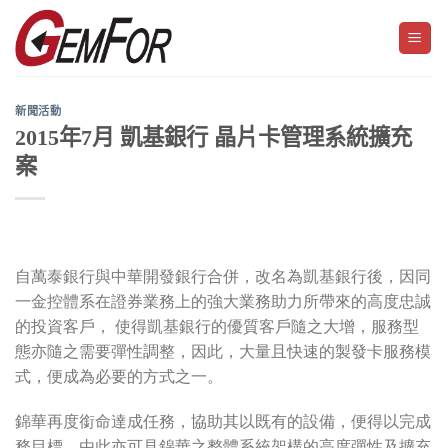
Skip
to
content
新聞活動
2015年7月 凱基銀行 晶片卡管理系統擴充
案
自萬泰銀行與中華開發銀行合併，改名為凱基銀行後，因同
一金控體系在證券業務上的強大業務助力所帶來的高度忠誠
的投資客戶， 使得凱基銀行的優質客戶隨之大增，服務型
態亦隨之需要彈性調整，因此，大量且快速的製發卡服務模
式，便成為必要的方式之一。
錦華再度銜命達成任務，協助其以既有的設備，便得以完成
務目標，由此亦可見錦華之整體系統架構的高度彈性及擴充